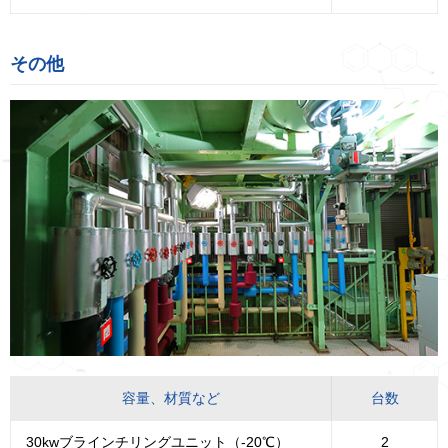
その他
容量、材質など
台数
30kwブラインチリングユニット（-20℃）
2