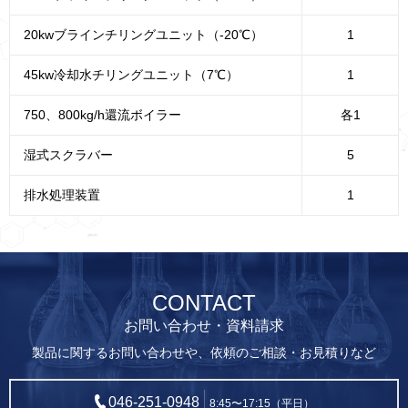
20kwブラインチリングユニット（-20℃）
1
45kw冷却水チリングユニット（7℃）
1
750、800kg/h還流ボイラー
各1
湿式スクラバー
5
排水処理装置
1
CONTACT
お問い合わせ・資料請求
製品に関するお問い合わせや、依頼のご相談・お見積りなど
046-251-0948
8:45〜17:15（平日）