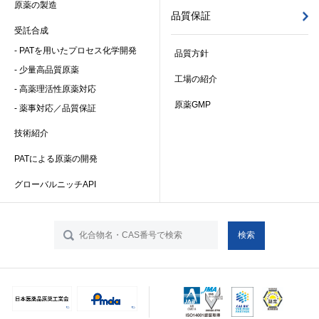
原薬の製造
品質保証
受託合成
-
PATを用いたプロセス化学開発
品質方針
-
少量高品質原薬
工場の紹介
-
高薬理活性原薬対応
原薬GMP
-
薬事対応／品質保証
技術紹介
PATによる原薬の開発
グローバルニッチAPI