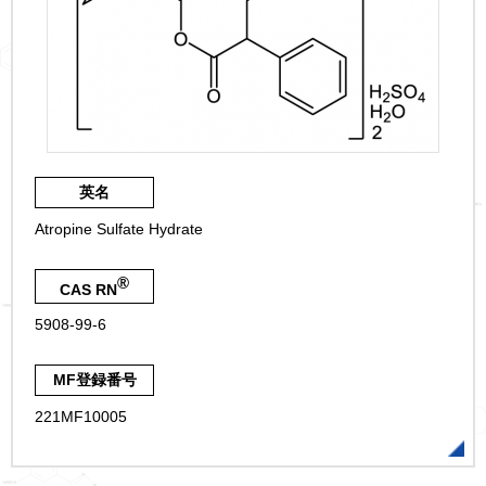
英名
Atropine Sulfate Hydrate
®
CAS RN
5908-99-6
MF登録番号
221MF10005