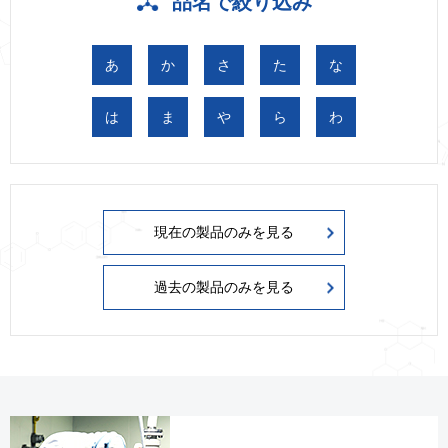
品名で絞り込み
あ
か
さ
た
な
は
ま
や
ら
わ
現在の製品のみを見る
過去の製品のみを見る