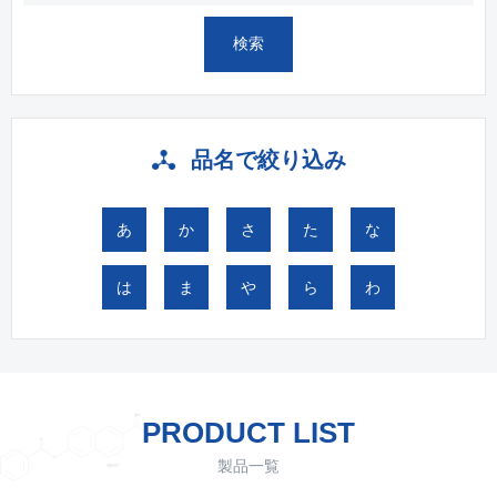
品名で絞り込み
あ
か
さ
た
な
は
ま
や
ら
わ
PRODUCT LIST
製品一覧