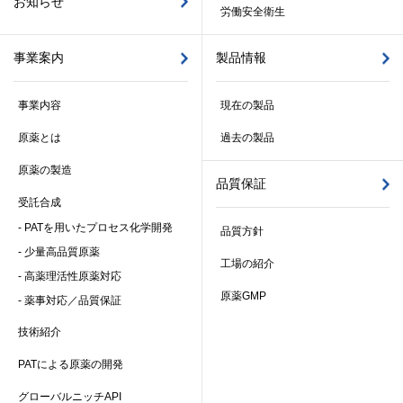
お知らせ
労働安全衛生
事業案内
製品情報
事業内容
現在の製品
原薬とは
過去の製品
原薬の製造
品質保証
受託合成
-
PATを用いたプロセス化学開発
品質方針
-
少量高品質原薬
工場の紹介
-
高薬理活性原薬対応
原薬GMP
-
薬事対応／品質保証
技術紹介
PATによる原薬の開発
グローバルニッチAPI