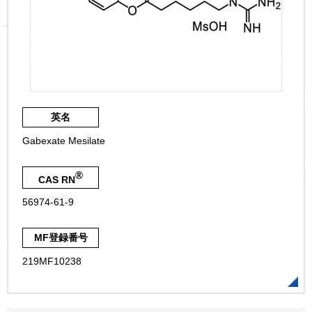
英名
Gabexate Mesilate
®
CAS RN
56974-61-9
MF登録番号
219MF10238