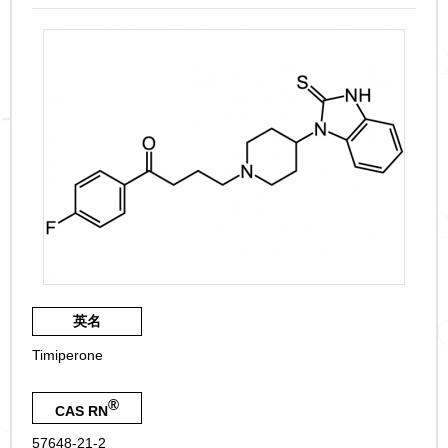
英名
Timiperone
®
CAS RN
57648-21-2